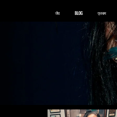
जैव
BLOG
एलबम